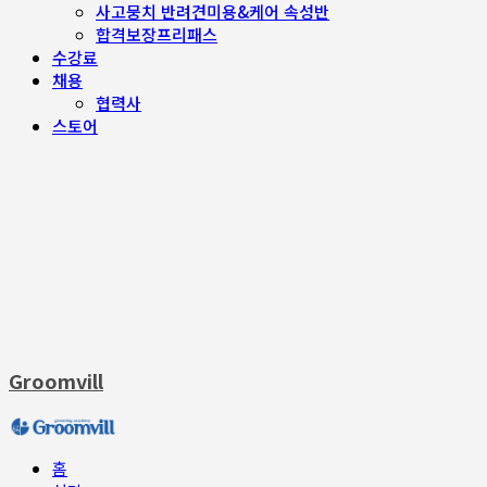
사고뭉치 반려견미용&케어 속성반
합격보장프리패스
수강료
채용
협력사
스토어
Groomvill
홈