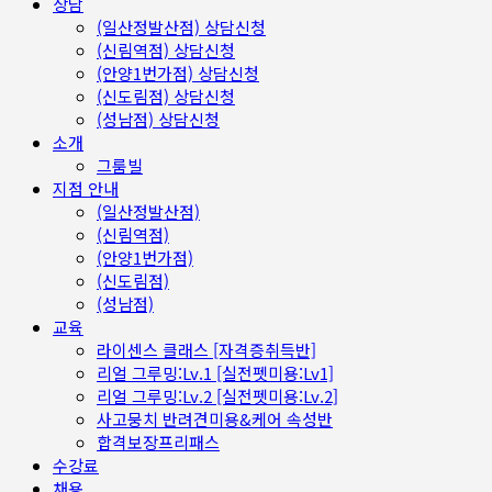
상담
(일산정발산점) 상담신청
(신림역점) 상담신청
(안양1번가점) 상담신청
(신도림점) 상담신청
(성남점) 상담신청
소개
그룸빌
지점 안내
(일산정발산점)
(신림역점)
(안양1번가점)
(신도림점)
(성남점)
교육
라이센스 클래스 [자격증취득반]
리얼 그루밍:Lv.1 [실전펫미용:Lv1]
리얼 그루밍:Lv.2 [실전펫미용:Lv.2]
사고뭉치 반려견미용&케어 속성반
합격보장프리패스
수강료
채용