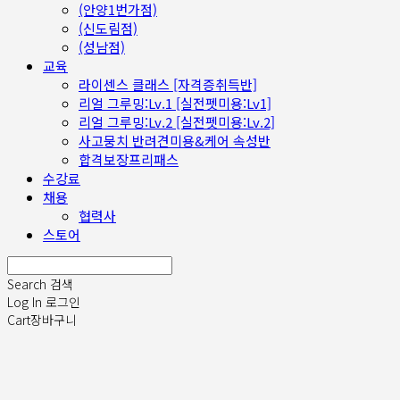
(안양1번가점)
(신도림점)
(성남점)
교육
라이센스 클래스 [자격증취득반]
리얼 그루밍:Lv.1 [실전펫미용:Lv1]
리얼 그루밍:Lv.2 [실전펫미용:Lv.2]
사고뭉치 반려견미용&케어 속성반
합격보장프리패스
수강료
채용
협력사
스토어
Search
검색
Log In
로그인
Cart
장바구니