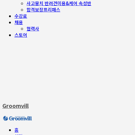
사고뭉치 반려견미용&케어 속성반
합격보장프리패스
수강료
채용
협력사
스토어
Groomvill
홈