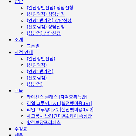
상담
(일산정발산점) 상담신청
(신림역점) 상담신청
(안양1번가점) 상담신청
(신도림점) 상담신청
(성남점) 상담신청
소개
그룸빌
지점 안내
(일산정발산점)
(신림역점)
(안양1번가점)
(신도림점)
(성남점)
교육
라이센스 클래스 [자격증취득반]
리얼 그루밍:Lv.1 [실전펫미용:Lv1]
리얼 그루밍:Lv.2 [실전펫미용:Lv.2]
사고뭉치 반려견미용&케어 속성반
합격보장프리패스
수강료
채용