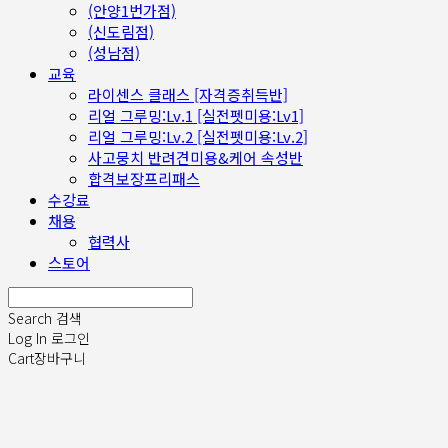
(안양1번가점)
(신도림점)
(성남점)
교육
라이센스 클래스 [자격증취득반]
리얼 그루밍:Lv.1 [실전펫미용:Lv1]
리얼 그루밍:Lv.2 [실전펫미용:Lv.2]
사고뭉치 반려견미용&케어 속성반
합격보장프리패스
수강료
채용
협력사
스토어
Search
검색
Log In
로그인
Cart
장바구니