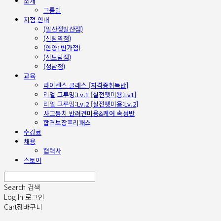
소개
그룸빌
지점 안내
(일산정발산점)
(신림역점)
(안양1번가점)
(신도림점)
(성남점)
교육
라이센스 클래스 [자격증취득반]
리얼 그루밍:Lv.1 [실전펫미용:Lv1]
리얼 그루밍:Lv.2 [실전펫미용:Lv.2]
사고뭉치 반려견미용&케어 속성반
합격보장프리패스
수강료
채용
협력사
스토어
Search
검색
Log In
로그인
Cart
장바구니