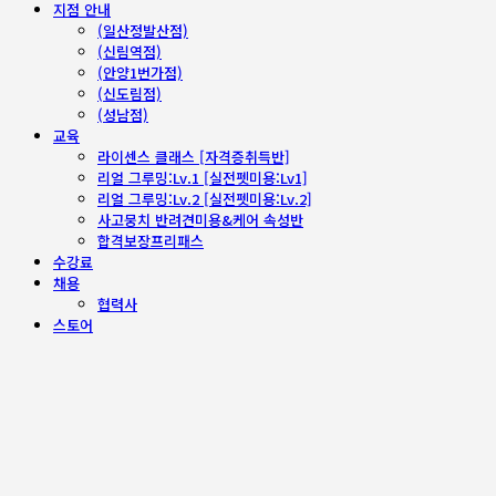
지점 안내
(일산정발산점)
(신림역점)
(안양1번가점)
(신도림점)
(성남점)
교육
라이센스 클래스 [자격증취득반]
리얼 그루밍:Lv.1 [실전펫미용:Lv1]
리얼 그루밍:Lv.2 [실전펫미용:Lv.2]
사고뭉치 반려견미용&케어 속성반
합격보장프리패스
수강료
채용
협력사
스토어