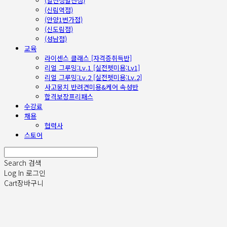
(일산정발산점)
(신림역점)
(안양1번가점)
(신도림점)
(성남점)
교육
라이센스 클래스 [자격증취득반]
리얼 그루밍:Lv.1 [실전펫미용:Lv1]
리얼 그루밍:Lv.2 [실전펫미용:Lv.2]
사고뭉치 반려견미용&케어 속성반
합격보장프리패스
수강료
채용
협력사
스토어
Search
검색
Log In
로그인
Cart
장바구니